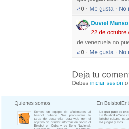
0
·
Me gusta
·
No 
Duviel Manso
22 de octubre
de venezuela no pue
0
·
Me gusta
·
No 
Deja tu coment
Debes
iniciar sesión
Quienes somos
En BeisbolE
Somos un equipo de aficionados al
Lo que puedes enco
béisbol cubano. Nos propusimos la
En BeisbolEnCuba.co
tarea de desarrollar esta web con el
béisbol cubano, estad
objetivo de brindar información sobre el
los juegos y más...
Béisbol en Cuba y su Serie Nacional.