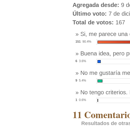
Agregada desde:
9 de
Último voto:
7 de dic
Total de votos:
167
» Si, me parece una 
151
90.4%
» Buena idea, pero p
6
3.6%
» No me gustaría mezc
9
5.4%
» No tengo criterios.
1
0.6%
11 Comentario
Resultados de otra