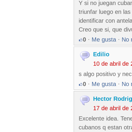
Y si no juegan cuban
triunfar luego en las
identificar con antel
Creo que si, que divu
0
·
Me gusta
·
No 
Edilio
10 de abril de
s algo positivo y ne
0
·
Me gusta
·
No 
Hector Rodri
17 de abril de
Excelente idea. Te
cubanos q estan otra