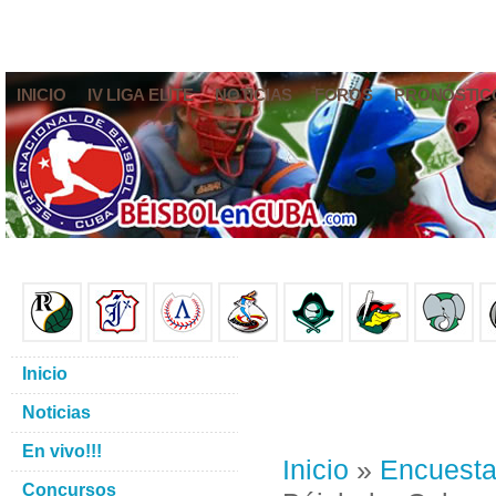
INICIO
IV LIGA ELITE
NOTICIAS
FOROS
PRONÓSTIC
Inicio
Noticias
En vivo!!!
Inicio
»
Encuest
Concursos