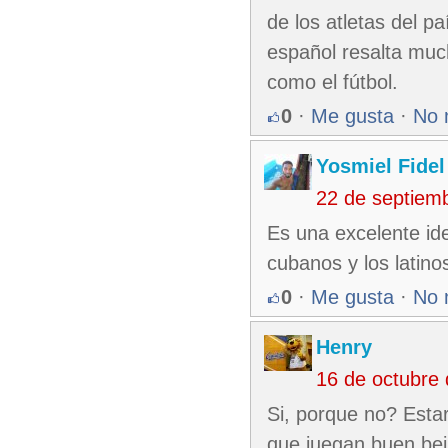
de los atletas del p
español resalta much
como el fútbol.
0
·
Me gusta
·
No 
Yosmiel Fidel
22 de septiem
Es una excelente id
cubanos y los latino
0
·
Me gusta
·
No 
Henry
16 de octubre
Si, porque no? Esta
que juegan buen bei