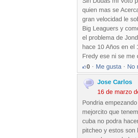
Sin Dudas mi Voto p
quien mas se Acerca
gran velocidad le so
Big Leaguers y como
el problema de Jond
hace 10 Años en el 1
Fredy ese ni se me o
0
·
Me gusta
·
No 
Jose Carlos
16 de marzo d
Pondria empezando p
mejorcito que tenem
cuba no podra hacer
pitcheo y estos son