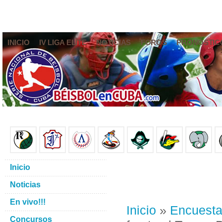
INICIO
IV LIGA ELITE
NOTICIAS
FOROS
PRONÓSTIC
Inicio
Noticias
En vivo!!!
Inicio
»
Encuest
Concursos