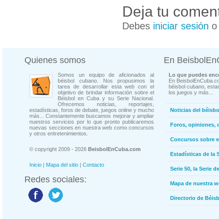
Deja tu coment
Debes
iniciar sesión
Quienes somos
En BeisbolE
Somos un equipo de aficionados al
Lo que puedes enco
béisbol cubano. Nos propusimos la
En BeisbolEnCuba.co
tarea de desarrollar esta web con el
béisbol cubano, estad
objetivo de brindar información sobre el
los juegos y más...
Béisbol en Cuba y su Serie Nacional.
Ofrecemos noticias, reportajes,
estadísticas, foros de debate, juegos online y mucho
Noticias del béisb
más... Constantemente buscamos mejorar y ampliar
nuestros servicios por lo que pronto publicaremos
Foros, opiniones, 
nuevas secciones en nuestra web como concursos
y otros entretenimientos.
Concursos sobre e
© copyright 2009 - 2026
BeisbolEnCuba.com
Estadísticas de la 
Inicio
|
Mapa del sitio
|
Contacto
Serie 50, la Serie d
Redes sociales:
Mapa de nuestra 
Directorio de Béi