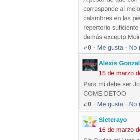
corresponde al mejo
calambres en las pie
repertorio suficiente
demás exceptp Moine
0
·
Me gusta
·
No 
Alexis Gonza
15 de marzo d
Para mi debe ser J
COME DETOO
0
·
Me gusta
·
No 
Sieterayo
16 de marzo d