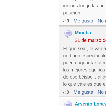
innings luego las p
posición
0
·
Me gusta
·
No 
Micuba
21 de marzo d
El que sea , le van 
un buen espectáculo
pueda aguantar al m
los mejores equipos 
de ese béisbol , al 
lo que vale es que e
0
·
Me gusta
·
No 
Arsenio Lope