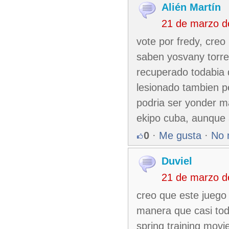
Alién Martín
21 de marzo d
vote por fredy, cre
saben yosvany torre
recuperado todabia 
lesionado tambien p
podria ser yonder ma
ekipo cuba, aunque
0
·
Me gusta
·
No 
Duviel
21 de marzo d
creo que este juego s
manera que casi tod
spring training movi