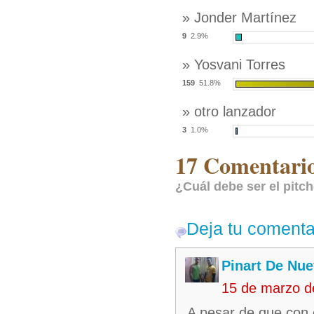
» Jonder Martínez
9
2.9%
» Yosvani Torres
159
51.8%
» otro lanzador
3
1.0%
17 Comentario
¿Cuál debe ser el pitc
Deja tu comenta
Pinart De Nu
15 de marzo d
A pesar de que con e