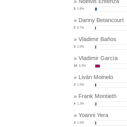
» Noelvis Entenza
5
1.6%
» Danny Betancourt
2
0.7%
» Vladimir Baños
3
1.0%
» Vladimir García
16
5.2%
» Liván Moinelo
3
1.0%
» Frank Montieth
4
1.3%
» Yoanni Yera
3
1.0%