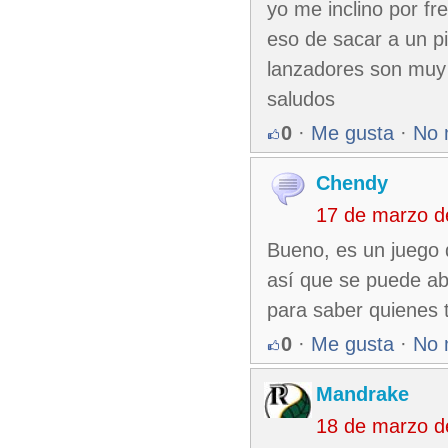
yo me inclino por fr
eso de sacar a un p
lanzadores son muy i
saludos
0
·
Me gusta
·
No 
Chendy
17 de marzo d
Bueno, es un juego d
así que se puede ab
para saber quienes t
0
·
Me gusta
·
No 
Mandrake
18 de marzo d