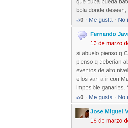
que cuba pueda batea
bola donde deseen, 
0
·
Me gusta
·
No 
Fernando Jav
16 de marzo d
si abuelo pienso q 
pienso q deberian ab
eventos de alto nive
ellos van a ir con Ma
imposible ganarles.
0
·
Me gusta
·
No 
Jose Miguel 
16 de marzo d