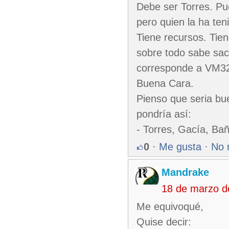
Debe ser Torres. P
pero quien la ha ten
Tiene recursos. Tie
sobre todo sabe sac
corresponde a VM32,
Buena Cara.
Pienso que seria bu
pondría así:
- Torres, Gacía, Ba
0
·
Me gusta
·
No 
Mandrake
18 de marzo d
Me equivoqué,
Quise decir: