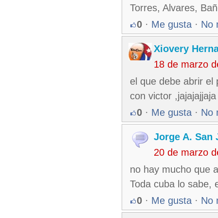
Torres, Alvares, Bañ
0
·
Me gusta
·
No 
Xiovery Herna
18 de marzo d
el que debe abrir el
con victor ,jajajajjaja
0
·
Me gusta
·
No 
Jorge A. San 
20 de marzo d
no hay mucho que ana
Toda cuba lo sabe,
0
·
Me gusta
·
No 