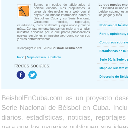
Somos un equipo de aficionados al
Lo que puedes enco
béisbol cubano. Nos propusimos la
En BeisbolEnCuba.co
tarea de desarrollar esta web con el
béisbol cubano, estad
objetivo de brindar información sobre el
los juegos y más...
Béisbol en Cuba y su Serie Nacional.
Ofrecemos noticias, reportajes,
estadísticas, foros de debate, juegos online y mucho
Noticias del béisb
más... Constantemente buscamos mejorar y ampliar
nuestros servicios por lo que pronto publicaremos
Foros, opiniones, 
nuevas secciones en nuestra web como concursos
y otros entretenimientos.
Concursos sobre e
© copyright 2009 - 2026
BeisbolEnCuba.com
Estadísticas de la 
Inicio
|
Mapa del sitio
|
Contacto
Serie 50, la Serie d
Redes sociales:
Mapa de nuestra 
Directorio de Béi
BeisbolEnCuba.com es un proyecto desarr
Serie Nacional de Béisbol en Cuba. Inclui
diarios, estadísticas, noticias, report
para que los usuarios publiquen sus ideas