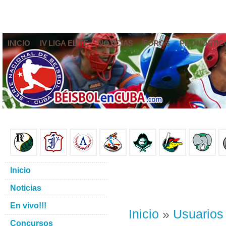
INICIO
IV LIGA ELITE
NOTICIAS
FOROS
PRONÓSTIC
Inicio
Noticias
En vivo!!!
Inicio
»
Usuarios
Concursos