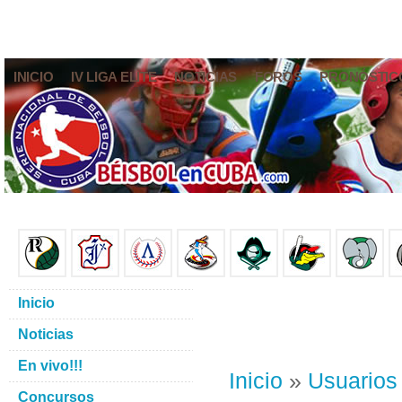
INICIO
IV LIGA ELITE
NOTICIAS
FOROS
PRONÓSTIC
Inicio
Noticias
En vivo!!!
Inicio
»
Usuarios
Concursos