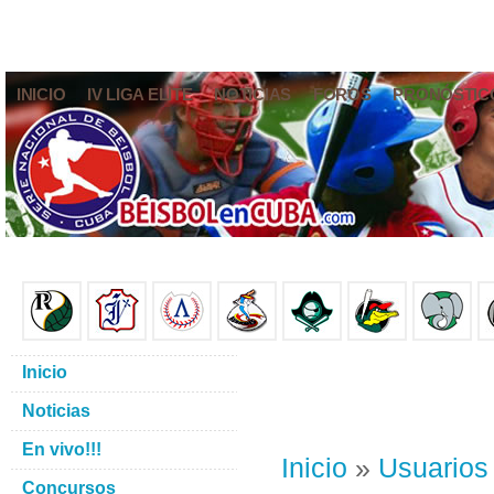
INICIO
IV LIGA ELITE
NOTICIAS
FOROS
PRONÓSTIC
Inicio
Noticias
En vivo!!!
Inicio
»
Usuarios
Concursos