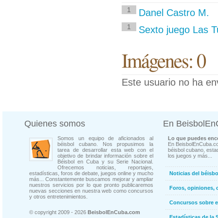
1
Danel Castro M.
1
Sexto juego Las T
Imágenes: 0
Este usuario no ha en
Quienes somos
En BeisbolE
Somos un equipo de aficionados al
Lo que puedes enco
béisbol cubano. Nos propusimos la
En BeisbolEnCuba.co
tarea de desarrollar esta web con el
béisbol cubano, estad
objetivo de brindar información sobre el
los juegos y más...
Béisbol en Cuba y su Serie Nacional.
Ofrecemos noticias, reportajes,
estadísticas, foros de debate, juegos online y mucho
Noticias del béisb
más... Constantemente buscamos mejorar y ampliar
nuestros servicios por lo que pronto publicaremos
Foros, opiniones, 
nuevas secciones en nuestra web como concursos
y otros entretenimientos.
Concursos sobre e
© copyright 2009 - 2026
BeisbolEnCuba.com
Estadísticas de la 