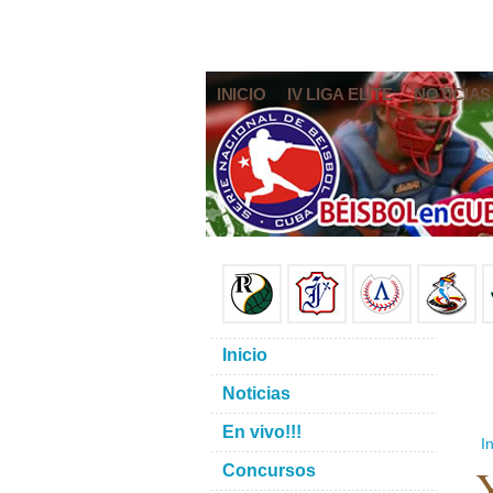
INICIO
IV LIGA ELITE
NOTICIAS
Inicio
Noticias
En vivo!!!
In
Concursos