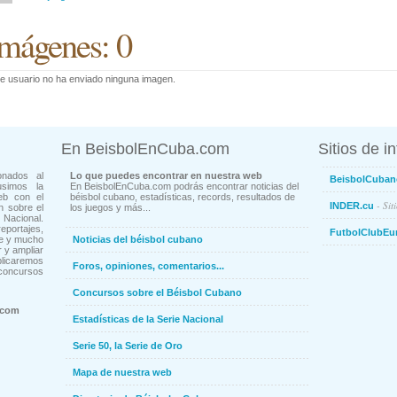
mágenes: 0
e usuario no ha enviado ninguna imagen.
En BeisbolEnCuba.com
Sitios de i
onados al
Lo que puedes encontrar en nuestra web
BeisbolCuban
usimos la
En BeisbolEnCuba.com podrás encontrar noticias del
eb con el
béisbol cubano, estadísticas, records, resultados de
- Sit
INDER.cu
n sobre el
los juegos y más...
Nacional.
ortajes,
FutbolClubEu
ne y mucho
Noticias del béisbol cubano
 y ampliar
blicaremos
Foros, opiniones, comentarios...
concursos
Concursos sobre el Béisbol Cubano
.com
Estadísticas de la Serie Nacional
Serie 50, la Serie de Oro
Mapa de nuestra web