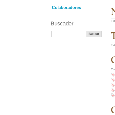
N
Colaboradores
Est
Buscador
T
Est
C
Co
C