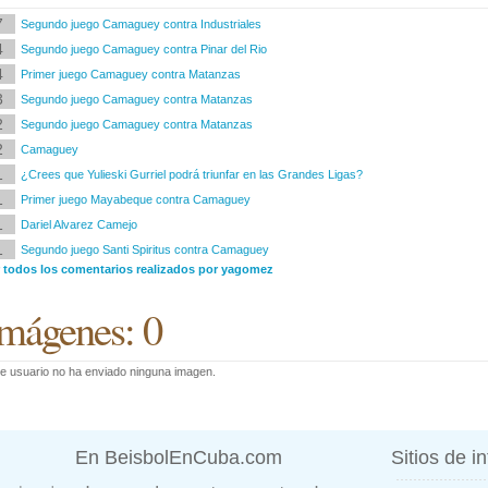
7
Segundo juego Camaguey contra Industriales
4
Segundo juego Camaguey contra Pinar del Rio
4
Primer juego Camaguey contra Matanzas
3
Segundo juego Camaguey contra Matanzas
2
Segundo juego Camaguey contra Matanzas
2
Camaguey
1
¿Crees que Yulieski Gurriel podrá triunfar en las Grandes Ligas?
1
Primer juego Mayabeque contra Camaguey
1
Dariel Alvarez Camejo
1
Segundo juego Santi Spiritus contra Camaguey
r todos los comentarios realizados por yagomez
mágenes: 0
e usuario no ha enviado ninguna imagen.
En BeisbolEnCuba.com
Sitios de i