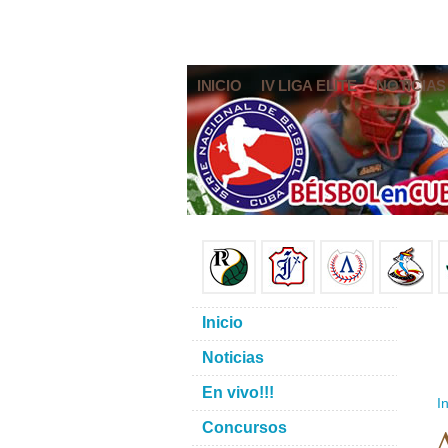
INICIO
IV LIGA ELITE
NOTICIAS
Inicio
Noticias
En vivo!!!
In
Concursos