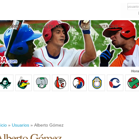
usuario
FOROS
PRONÓSTICOS
EN VIVO
CONTACTO
Hora
icio
»
Usuarios
» Alberto Gómez
Alberto Gómez