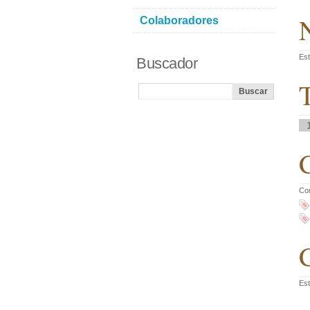
N
Colaboradores
Est
Buscador
T
C
Co
C
Est