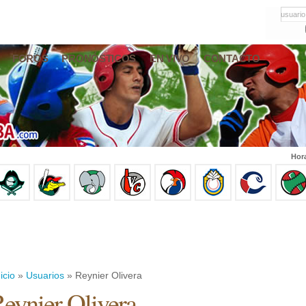
usuario
FOROS
PRONÓSTICOS
EN VIVO
CONTACTO
Hor
icio
»
Usuarios
» Reynier Olivera
eynier Olivera