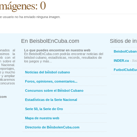
mágenes: 0
e usuario no ha enviado ninguna imagen.
En BeisbolEnCuba.com
Sitios de i
onados al
Lo que puedes encontrar en nuestra web
BeisbolCuban
usimos la
En BeisbolEnCuba.com podrás encontrar noticias del
eb con el
béisbol cubano, estadísticas, records, resultados de
- Sit
INDER.cu
n sobre el
los juegos y más...
Nacional.
ortajes,
FutbolClubEu
ne y mucho
Noticias del béisbol cubano
 y ampliar
blicaremos
Foros, opiniones, comentarios...
concursos
Concursos sobre el Béisbol Cubano
.com
Estadísticas de la Serie Nacional
Serie 50, la Serie de Oro
Mapa de nuestra web
Directorio de BéisbolenCuba.com