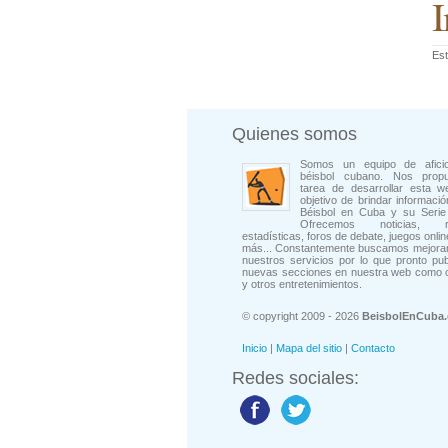
I
Est
Quienes somos
Somos un equipo de afici
béisbol cubano. Nos prop
tarea de desarrollar esta w
objetivo de brindar informació
Béisbol en Cuba y su Serie 
Ofrecemos noticias, rep
estadísticas, foros de debate, juegos onli
más... Constantemente buscamos mejorar
nuestros servicios por lo que pronto pu
nuevas secciones en nuestra web como 
y otros entretenimientos.
© copyright 2009 - 2026
BeisbolEnCuba
Inicio
|
Mapa del sitio
|
Contacto
Redes sociales: