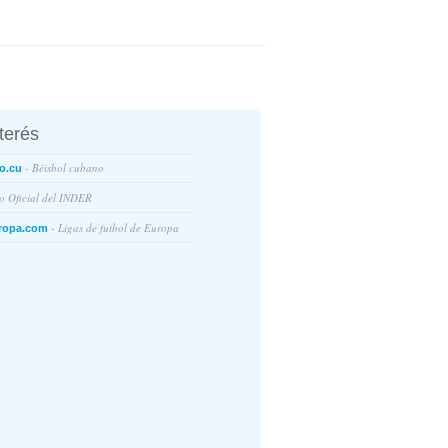
nterés
- Béisbol cubano
o.cu
io Oficial del INDER
- Ligas de futbol de Europa
ropa.com