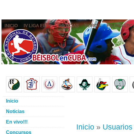
INICIO
IV LIGA ELITE
NOTICIAS
FOROS
PRONÓSTIC
Inicio
Noticias
En vivo!!!
Inicio
»
Usuarios
Concursos