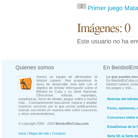
2
Primer juego Mata
Imágenes: 0
Este usuario no ha en
Quienes somos
En BeisbolE
Somos un equipo de aficionados al
Lo que puedes enco
béisbol cubano. Nos propusimos la
En BeisbolEnCuba.co
tarea de desarrollar esta web con el
béisbol cubano, estad
objetivo de brindar información sobre el
los juegos y más...
Béisbol en Cuba y su Serie Nacional.
Ofrecemos noticias, reportajes,
estadísticas, foros de debate, juegos online y mucho
Noticias del béisb
más... Constantemente buscamos mejorar y ampliar
nuestros servicios por lo que pronto publicaremos
Foros, opiniones, 
nuevas secciones en nuestra web como concursos
y otros entretenimientos.
Concursos sobre e
© copyright 2009 - 2026
BeisbolEnCuba.com
Estadísticas de la 
Inicio
|
Mapa del sitio
|
Contacto
Serie 50, la Serie d