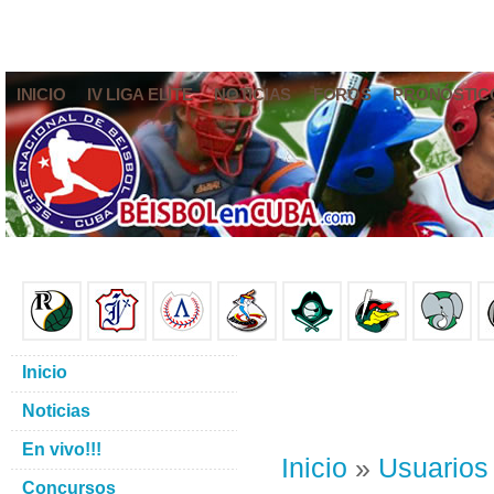
INICIO
IV LIGA ELITE
NOTICIAS
FOROS
PRONÓSTIC
Inicio
Noticias
En vivo!!!
Inicio
»
Usuarios
Concursos