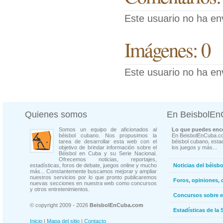
Este usuario no ha en
Imágenes: 0
Este usuario no ha en
Quienes somos
En BeisbolE
Somos un equipo de aficionados al
Lo que puedes enco
béisbol cubano. Nos propusimos la
En BeisbolEnCuba.co
tarea de desarrollar esta web con el
béisbol cubano, estad
objetivo de brindar información sobre el
los juegos y más...
Béisbol en Cuba y su Serie Nacional.
Ofrecemos noticias, reportajes,
estadísticas, foros de debate, juegos online y mucho
Noticias del béisb
más... Constantemente buscamos mejorar y ampliar
nuestros servicios por lo que pronto publicaremos
Foros, opiniones, 
nuevas secciones en nuestra web como concursos
y otros entretenimientos.
Concursos sobre e
© copyright 2009 - 2026
BeisbolEnCuba.com
Estadísticas de la 
Inicio
|
Mapa del sitio
|
Contacto