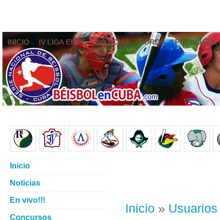
INICIO
IV LIGA ELITE
NOTICIAS
FOROS
PRONÓSTIC
Inicio
Noticias
En vivo!!!
Inicio
»
Usuarios
Concursos