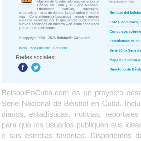
objetivo de brindar información sobre el
los juegos y más...
Béisbol en Cuba y su Serie Nacional.
Ofrecemos noticias, reportajes,
estadísticas, foros de debate, juegos online y mucho
Noticias del béisb
más... Constantemente buscamos mejorar y ampliar
nuestros servicios por lo que pronto publicaremos
Foros, opiniones, 
nuevas secciones en nuestra web como concursos
y otros entretenimientos.
Concursos sobre e
© copyright 2009 - 2026
BeisbolEnCuba.com
Estadísticas de la 
Inicio
|
Mapa del sitio
|
Contacto
Serie 50, la Serie d
Redes sociales:
Mapa de nuestra 
Directorio de Béi
BeisbolEnCuba.com es un proyecto desarr
Serie Nacional de Béisbol en Cuba. Inclui
diarios, estadísticas, noticias, report
para que los usuarios publiquen sus ideas
o sus estrellas favoritas. Disponemos d