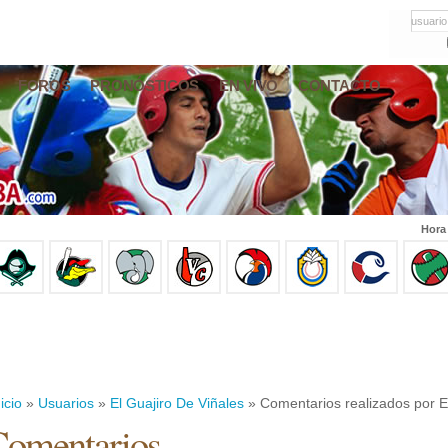
usuario
FOROS
PRONÓSTICOS
EN VIVO
CONTACTO
Hora
icio
»
Usuarios
»
El Guajiro De Viñales
» Comentarios realizados por El
omentarios