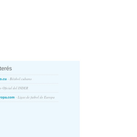
nterés
- Béisbol cubano
o.cu
io Oficial del INDER
- Ligas de futbol de Europa
ropa.com