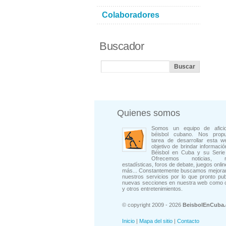
Colaboradores
Buscador
Quienes somos
Somos un equipo de afici
béisbol cubano. Nos prop
tarea de desarrollar esta w
objetivo de brindar informació
Béisbol en Cuba y su Serie 
Ofrecemos noticias, rep
estadísticas, foros de debate, juegos onli
más... Constantemente buscamos mejorar
nuestros servicios por lo que pronto pu
nuevas secciones en nuestra web como 
y otros entretenimientos.
© copyright 2009 - 2026
BeisbolEnCuba
Inicio
|
Mapa del sitio
|
Contacto