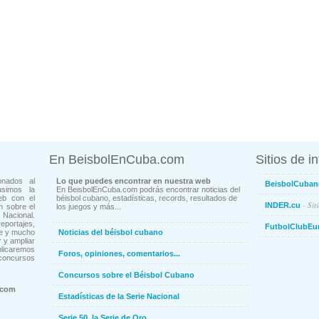
En BeisbolEnCuba.com
Sitios de i
onados al
Lo que puedes encontrar en nuestra web
BeisbolCuban
usimos la
En BeisbolEnCuba.com podrás encontrar noticias del
eb con el
béisbol cubano, estadísticas, records, resultados de
- Sit
INDER.cu
n sobre el
los juegos y más...
Nacional.
ortajes,
FutbolClubEu
ne y mucho
Noticias del béisbol cubano
 y ampliar
blicaremos
Foros, opiniones, comentarios...
concursos
Concursos sobre el Béisbol Cubano
.com
Estadísticas de la Serie Nacional
Serie 50, la Serie de Oro