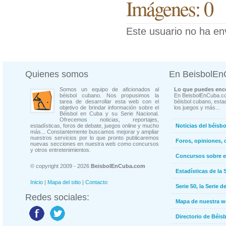
Imágenes: 0
Este usuario no ha en
Quienes somos
En BeisbolE
Somos un equipo de aficionados al
Lo que puedes enco
béisbol cubano. Nos propusimos la
En BeisbolEnCuba.co
tarea de desarrollar esta web con el
béisbol cubano, estad
objetivo de brindar información sobre el
los juegos y más...
Béisbol en Cuba y su Serie Nacional.
Ofrecemos noticias, reportajes,
estadísticas, foros de debate, juegos online y mucho
Noticias del béisb
más... Constantemente buscamos mejorar y ampliar
nuestros servicios por lo que pronto publicaremos
Foros, opiniones, 
nuevas secciones en nuestra web como concursos
y otros entretenimientos.
Concursos sobre e
© copyright 2009 - 2026
BeisbolEnCuba.com
Estadísticas de la 
Inicio
|
Mapa del sitio
|
Contacto
Serie 50, la Serie d
Redes sociales:
Mapa de nuestra 
Directorio de Béi