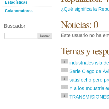
Estadísticas
¿Qué significa la Repu
Colaboradores
Noticias: 0
Buscador
Este usuario no ha env
Temas y respu
2
industriales isla d
2
Serie Ciego de Áv
2
satisfecho pero p
2
Y a los Industrial
2
TRANSMISIONES