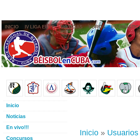
INICIO
IV LIGA ELITE
NOTICIAS
FOROS
PRONÓSTIC
Inicio
Noticias
En vivo!!!
Inicio
»
Usuarios
Concursos