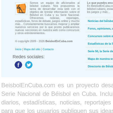
Somos un equipo de aficionados al
Lo que puedes enco
béisbol cubano. Nos propusimos la
En BeisbolEnCuba.co
tarea de desarrollar esta web con el
béisbol cubano, estad
objetivo de brindar información sobre el
los juegos y más...
Béisbol en Cuba y su Serie Nacional.
Ofrecemos noticias, reportajes,
estadísticas, foros de debate, juegos online y mucho
Noticias del béisb
más... Constantemente buscamos mejorar y ampliar
nuestros servicios por lo que pronto publicaremos
Foros, opiniones, 
nuevas secciones en nuestra web como concursos
y otros entretenimientos.
Concursos sobre e
© copyright 2009 - 2026
BeisbolEnCuba.com
Estadísticas de la 
Inicio
|
Mapa del sitio
|
Contacto
Serie 50, la Serie d
Redes sociales:
Mapa de nuestra 
Directorio de Béi
BeisbolEnCuba.com es un proyecto desarr
Serie Nacional de Béisbol en Cuba. Inclui
diarios, estadísticas, noticias, report
para que los usuarios publiquen sus ideas