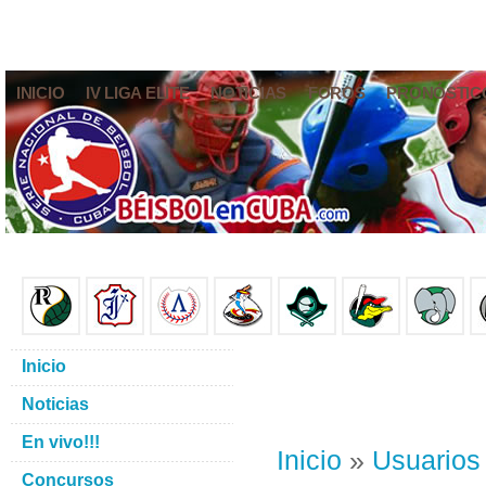
INICIO
IV LIGA ELITE
NOTICIAS
FOROS
PRONÓSTIC
Inicio
Noticias
En vivo!!!
Inicio
»
Usuarios
Concursos