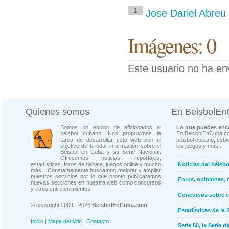
1
Jose Dariel Abreu
Imágenes: 0
Este usuario no ha en
Quienes somos
En BeisbolE
Somos un equipo de aficionados al
Lo que puedes enco
béisbol cubano. Nos propusimos la
En BeisbolEnCuba.co
tarea de desarrollar esta web con el
béisbol cubano, estad
objetivo de brindar información sobre el
los juegos y más...
Béisbol en Cuba y su Serie Nacional.
Ofrecemos noticias, reportajes,
estadísticas, foros de debate, juegos online y mucho
Noticias del béisb
más... Constantemente buscamos mejorar y ampliar
nuestros servicios por lo que pronto publicaremos
Foros, opiniones, 
nuevas secciones en nuestra web como concursos
y otros entretenimientos.
Concursos sobre e
© copyright 2009 - 2026
BeisbolEnCuba.com
Estadísticas de la 
Inicio
|
Mapa del sitio
|
Contacto
Serie 50, la Serie d