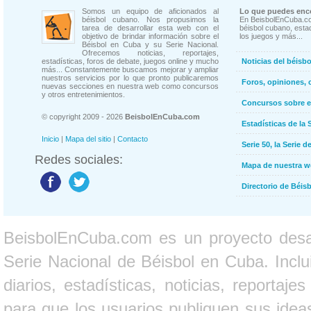
Somos un equipo de aficionados al
Lo que puedes enco
béisbol cubano. Nos propusimos la
En BeisbolEnCuba.co
tarea de desarrollar esta web con el
béisbol cubano, estad
objetivo de brindar información sobre el
los juegos y más...
Béisbol en Cuba y su Serie Nacional.
Ofrecemos noticias, reportajes,
estadísticas, foros de debate, juegos online y mucho
Noticias del béisb
más... Constantemente buscamos mejorar y ampliar
nuestros servicios por lo que pronto publicaremos
Foros, opiniones, 
nuevas secciones en nuestra web como concursos
y otros entretenimientos.
Concursos sobre e
© copyright 2009 - 2026
BeisbolEnCuba.com
Estadísticas de la 
Inicio
|
Mapa del sitio
|
Contacto
Serie 50, la Serie d
Redes sociales:
Mapa de nuestra 
Directorio de Béi
BeisbolEnCuba.com es un proyecto desarr
Serie Nacional de Béisbol en Cuba. Inclui
diarios, estadísticas, noticias, report
para que los usuarios publiquen sus ideas