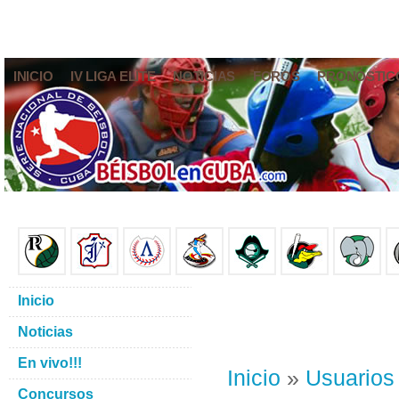
INICIO
IV LIGA ELITE
NOTICIAS
FOROS
PRONÓSTIC
Inicio
Noticias
En vivo!!!
Inicio
»
Usuarios
Concursos