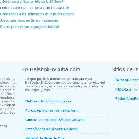
¿Quién será el lider en hits de la 50 Serie?
Primer industrialista en el Club de los 2000 hits
Clasificados a las semifinales de la pelota cubana
Juego más largo en Series Nacionales
Cuatro jonrones en un juego de béisbol
En BeisbolEnCuba.com
Sitios de i
onados al
Lo que puedes encontrar en nuestra web
BeisbolCuban
usimos la
En BeisbolEnCuba.com podrás encontrar noticias del
eb con el
béisbol cubano, estadísticas, records, resultados de
- Sit
INDER.cu
n sobre el
los juegos y más...
Nacional.
ortajes,
FutbolClubEu
ne y mucho
Noticias del béisbol cubano
 y ampliar
blicaremos
Foros, opiniones, comentarios...
concursos
Concursos sobre el Béisbol Cubano
.com
Estadísticas de la Serie Nacional
Serie 50, la Serie de Oro