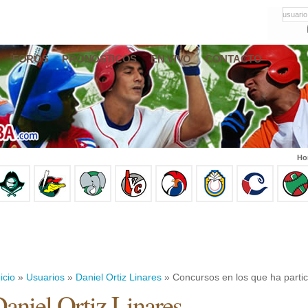
usuario
FOROS
PRONÓSTICOS
EN VIVO
CONTACTO
Ho
icio
»
Usuarios
»
Daniel Ortiz Linares
» Concursos en los que ha partic
aniel Ortiz Linares