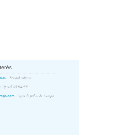
nterés
- Béisbol cubano
o.cu
io Oficial del INDER
- Ligas de futbol de Europa
ropa.com