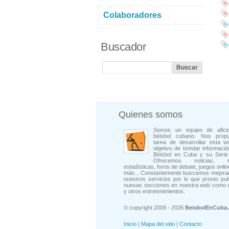
Colaboradores
Buscador
Quienes somos
Somos un equipo de afici
béisbol cubano. Nos prop
tarea de desarrollar esta w
objetivo de brindar informació
Béisbol en Cuba y su Serie 
Ofrecemos noticias, rep
estadísticas, foros de debate, juegos onli
más... Constantemente buscamos mejorar
nuestros servicios por lo que pronto pu
nuevas secciones en nuestra web como 
y otros entretenimientos.
© copyright 2009 - 2026
BeisbolEnCuba
Inicio
|
Mapa del sitio
|
Contacto