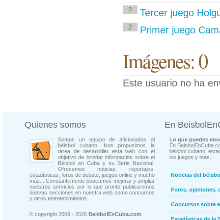
2
Tercer juego Hol
2
Primer juego Cama
Imágenes: 0
Este usuario no ha en
Quienes somos
En BeisbolE
Somos un equipo de aficionados al
Lo que puedes enco
béisbol cubano. Nos propusimos la
En BeisbolEnCuba.co
tarea de desarrollar esta web con el
béisbol cubano, estad
objetivo de brindar información sobre el
los juegos y más...
Béisbol en Cuba y su Serie Nacional.
Ofrecemos noticias, reportajes,
estadísticas, foros de debate, juegos online y mucho
Noticias del béisb
más... Constantemente buscamos mejorar y ampliar
nuestros servicios por lo que pronto publicaremos
Foros, opiniones, 
nuevas secciones en nuestra web como concursos
y otros entretenimientos.
Concursos sobre e
© copyright 2009 - 2026
BeisbolEnCuba.com
Estadísticas de la 