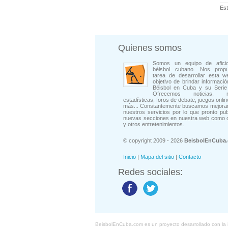
Est
Quienes somos
Somos un equipo de afici
béisbol cubano. Nos prop
tarea de desarrollar esta w
objetivo de brindar informació
Béisbol en Cuba y su Serie 
Ofrecemos noticias, rep
estadísticas, foros de debate, juegos onli
más... Constantemente buscamos mejorar
nuestros servicios por lo que pronto pu
nuevas secciones en nuestra web como 
y otros entretenimientos.
© copyright 2009 - 2026
BeisbolEnCuba
Inicio
|
Mapa del sitio
|
Contacto
Redes sociales:
BeisbolEnCuba.com es un proyecto desarrollado con la ide