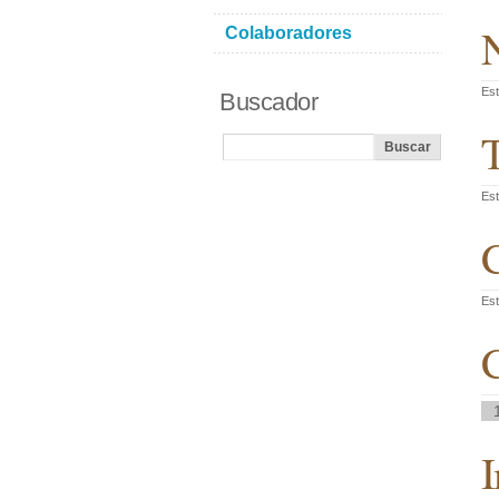
N
Colaboradores
Est
Buscador
T
Est
C
Est
C
I