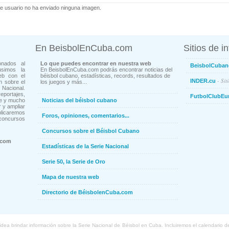
e usuario no ha enviado ninguna imagen.
En BeisbolEnCuba.com
Sitios de i
onados al
Lo que puedes encontrar en nuestra web
BeisbolCuban
usimos la
En BeisbolEnCuba.com podrás encontrar noticias del
eb con el
béisbol cubano, estadísticas, records, resultados de
- Sit
INDER.cu
n sobre el
los juegos y más...
Nacional.
ortajes,
FutbolClubEu
ne y mucho
Noticias del béisbol cubano
 y ampliar
blicaremos
Foros, opiniones, comentarios...
concursos
Concursos sobre el Béisbol Cubano
.com
Estadísticas de la Serie Nacional
Serie 50, la Serie de Oro
Mapa de nuestra web
Directorio de BéisbolenCuba.com
a brindar información sobre la Serie Nacional de Béisbol en Cuba. Incluiremos el calendario de lo