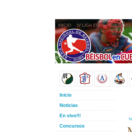
INICIO
IV LIGA ELITE
NOTICIAS
Inicio
Noticias
En vivo!!!
In
Concursos