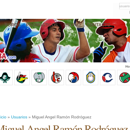
usuario
FOROS
PRONÓSTICOS
EN VIVO
CONTACTO
Ho
icio
»
Usuarios
» Miguel Angel Ramón Rodróguez
Miguel Angel Ramón Rodróguez