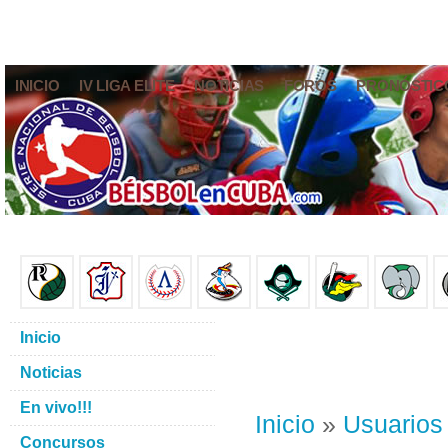
INICIO
IV LIGA ELITE
NOTICIAS
FOROS
PRONÓSTIC
Inicio
Noticias
En vivo!!!
Inicio
»
Usuarios
Concursos