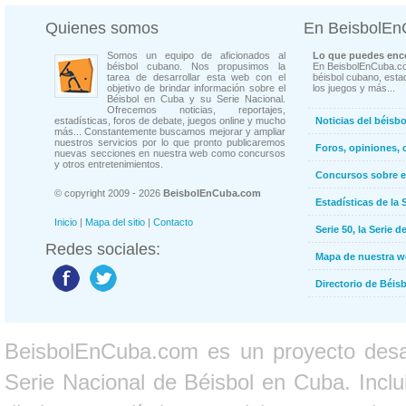
Quienes somos
En BeisbolE
Somos un equipo de aficionados al
Lo que puedes enco
béisbol cubano. Nos propusimos la
En BeisbolEnCuba.co
tarea de desarrollar esta web con el
béisbol cubano, estad
objetivo de brindar información sobre el
los juegos y más...
Béisbol en Cuba y su Serie Nacional.
Ofrecemos noticias, reportajes,
estadísticas, foros de debate, juegos online y mucho
Noticias del béisb
más... Constantemente buscamos mejorar y ampliar
nuestros servicios por lo que pronto publicaremos
Foros, opiniones, 
nuevas secciones en nuestra web como concursos
y otros entretenimientos.
Concursos sobre e
© copyright 2009 - 2026
BeisbolEnCuba.com
Estadísticas de la 
Inicio
|
Mapa del sitio
|
Contacto
Serie 50, la Serie d
Redes sociales:
Mapa de nuestra 
Directorio de Béi
BeisbolEnCuba.com es un proyecto desarr
Serie Nacional de Béisbol en Cuba. Inclui