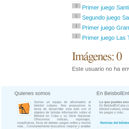
3
Primer juego San
1
Segundo juego Sa
1
Primer juego Gran
1
Primer juego Las T
Imágenes: 0
Este usuario no ha en
Quienes somos
En BeisbolE
Somos un equipo de aficionados al
Lo que puedes enco
béisbol cubano. Nos propusimos la
En BeisbolEnCuba.co
tarea de desarrollar esta web con el
béisbol cubano, estad
objetivo de brindar información sobre el
los juegos y más...
Béisbol en Cuba y su Serie Nacional.
Ofrecemos noticias, reportajes,
estadísticas, foros de debate, juegos online y mucho
Noticias del béisb
más... Constantemente buscamos mejorar y ampliar