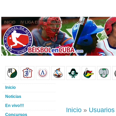
INICIO
IV LIGA ELITE
NOTICIAS
FOROS
PRONÓSTIC
Inicio
Noticias
En vivo!!!
Inicio
»
Usuarios
Concursos