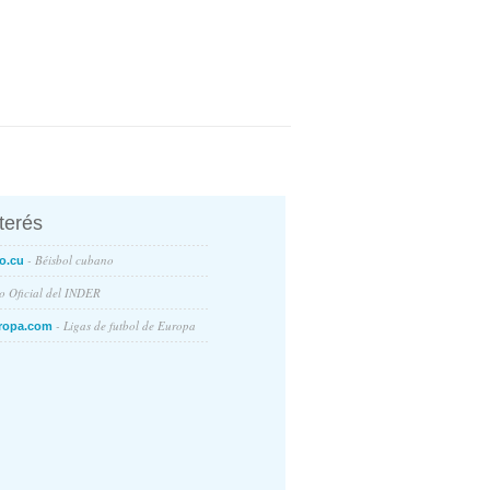
nterés
- Béisbol cubano
o.cu
io Oficial del INDER
- Ligas de futbol de Europa
ropa.com