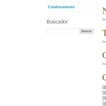
N
Colaboradores
Est
Buscador
T
Est
C
Est
C
1