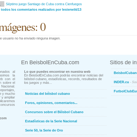
1
Séptimo juego Santiago de Cuba contra Cienfuegos
 todos los comentarios realizados por lesterwild13
mágenes: 0
e usuario no ha enviado ninguna imagen.
En BeisbolEnCuba.com
Sitios de i
onados al
Lo que puedes encontrar en nuestra web
BeisbolCuban
usimos la
En BeisbolEnCuba.com podrás encontrar noticias del
eb con el
béisbol cubano, estadísticas, records, resultados de
- Sit
INDER.cu
n sobre el
los juegos y más...
Nacional.
ortajes,
FutbolClubEu
ne y mucho
Noticias del béisbol cubano
 y ampliar
blicaremos
Foros, opiniones, comentarios...
concursos
Concursos sobre el Béisbol Cubano
.com
Estadísticas de la Serie Nacional
Serie 50, la Serie de Oro