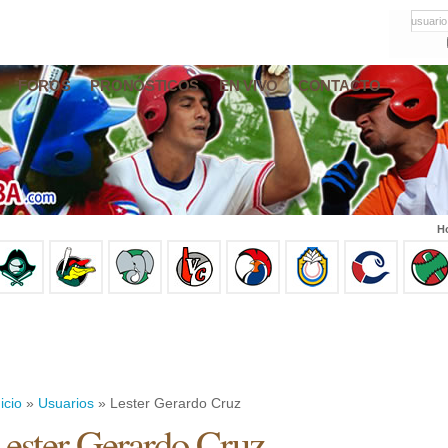
usuario
FOROS
PRONÓSTICOS
EN VIVO
CONTACTO
Ho
icio
»
Usuarios
» Lester Gerardo Cruz
ester Gerardo Cruz