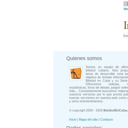
Ver
I
Est
Quienes somos
Somos un equipo de afici
béisbol cubano. Nos prop
tarea de desarrollar esta w
objetivo de brindar informació
Béisbol en Cuba y su Serie 
Ofrecemos noticias, rep
estadísticas, foros de debate, juegos onli
más... Constantemente buscamos mejorar
nuestros servicios por lo que pronto pu
nuevas secciones en nuestra web como 
y otros entretenimientos.
© copyright 2009 - 2026
BeisbolEnCuba
Inicio
|
Mapa del sitio
|
Contacto