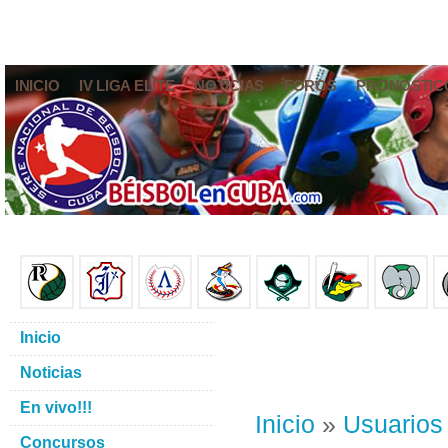
INICIO
IV LIGA ELITE
NOTICIAS
FOROS
PRONÓSTIC
Inicio
Noticias
En vivo!!!
Inicio
»
Usuarios
Concursos