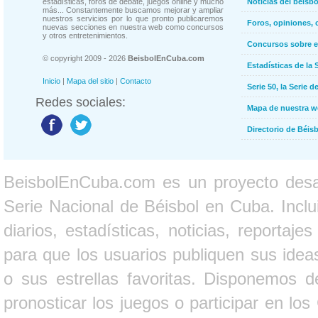
estadísticas, foros de debate, juegos online y mucho
Noticias del béisb
más... Constantemente buscamos mejorar y ampliar
nuestros servicios por lo que pronto publicaremos
Foros, opiniones, 
nuevas secciones en nuestra web como concursos
y otros entretenimientos.
Concursos sobre e
© copyright 2009 - 2026
BeisbolEnCuba.com
Estadísticas de la 
Inicio
|
Mapa del sitio
|
Contacto
Serie 50, la Serie d
Redes sociales:
Mapa de nuestra 
Directorio de Béi
BeisbolEnCuba.com es un proyecto desarr
Serie Nacional de Béisbol en Cuba. Inclui
diarios, estadísticas, noticias, report
para que los usuarios publiquen sus ideas
o sus estrellas favoritas. Disponemos d
pronosticar los juegos o participar en lo