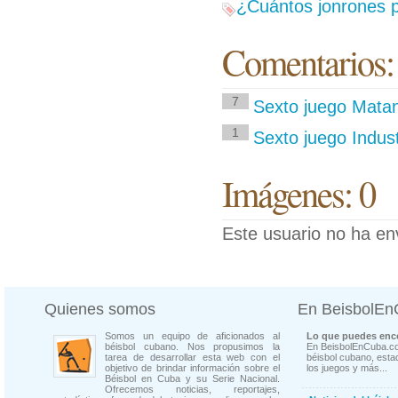
¿Cuántos jonrones p
Comentarios:
7
Sexto juego Mata
1
Sexto juego Indus
Imágenes: 0
Este usuario no ha en
Quienes somos
En BeisbolE
Somos un equipo de aficionados al
Lo que puedes enco
béisbol cubano. Nos propusimos la
En BeisbolEnCuba.co
tarea de desarrollar esta web con el
béisbol cubano, estad
objetivo de brindar información sobre el
los juegos y más...
Béisbol en Cuba y su Serie Nacional.
Ofrecemos noticias, reportajes,