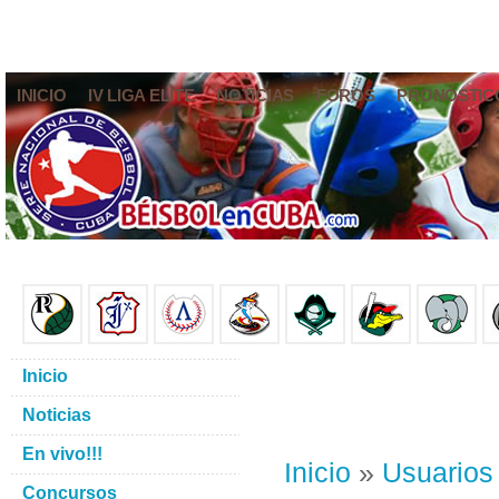
INICIO
IV LIGA ELITE
NOTICIAS
FOROS
PRONÓSTIC
Inicio
Noticias
En vivo!!!
Inicio
»
Usuarios
Concursos