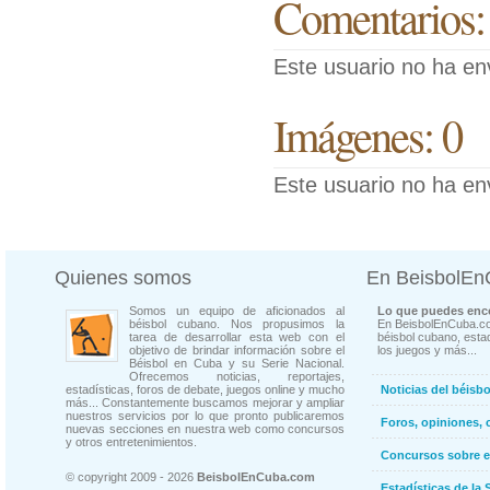
Comentarios:
Este usuario no ha en
Imágenes: 0
Este usuario no ha en
Quienes somos
En BeisbolE
Somos un equipo de aficionados al
Lo que puedes enco
béisbol cubano. Nos propusimos la
En BeisbolEnCuba.co
tarea de desarrollar esta web con el
béisbol cubano, estad
objetivo de brindar información sobre el
los juegos y más...
Béisbol en Cuba y su Serie Nacional.
Ofrecemos noticias, reportajes,
estadísticas, foros de debate, juegos online y mucho
Noticias del béisb
más... Constantemente buscamos mejorar y ampliar
nuestros servicios por lo que pronto publicaremos
Foros, opiniones, 
nuevas secciones en nuestra web como concursos
y otros entretenimientos.
Concursos sobre e
© copyright 2009 - 2026
BeisbolEnCuba.com
Estadísticas de la 