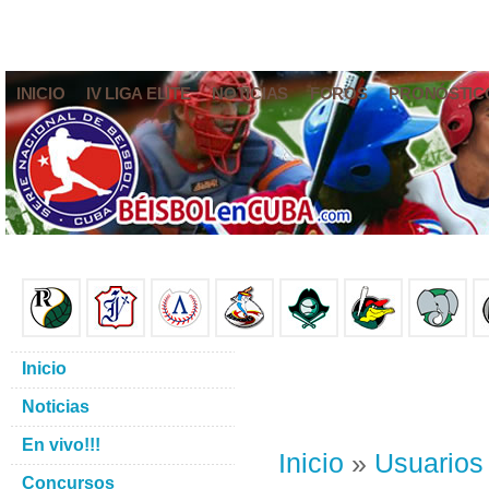
INICIO
IV LIGA ELITE
NOTICIAS
FOROS
PRONÓSTIC
Inicio
Noticias
En vivo!!!
Inicio
»
Usuarios
Concursos