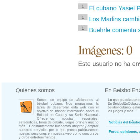
1
El cubano Yasiel P
1
Los Marlins cambi
1
Buehrle comenta s
Imágenes: 0
Este usuario no ha en
Quienes somos
En BeisbolE
Somos un equipo de aficionados al
Lo que puedes enco
béisbol cubano. Nos propusimos la
En BeisbolEnCuba.co
tarea de desarrollar esta web con el
béisbol cubano, estad
objetivo de brindar información sobre el
los juegos y más...
Béisbol en Cuba y su Serie Nacional.
Ofrecemos noticias, reportajes,
estadísticas, foros de debate, juegos online y mucho
Noticias del béisb
más... Constantemente buscamos mejorar y ampliar
nuestros servicios por lo que pronto publicaremos
Foros, opiniones, 
nuevas secciones en nuestra web como concursos
y otros entretenimientos.