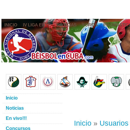
INICIO
IV LIGA ELITE
NOTICIAS
FOROS
PRONÓSTIC
Inicio
Noticias
En vivo!!!
Inicio
»
Usuarios
Concursos