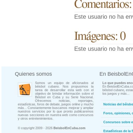
Comentarios:
Este usuario no ha en
Imágenes: 0
Este usuario no ha en
Quienes somos
En BeisbolE
Somos un equipo de aficionados al
Lo que puedes enco
béisbol cubano. Nos propusimos la
En BeisbolEnCuba.co
tarea de desarrollar esta web con el
béisbol cubano, estad
objetivo de brindar información sobre el
los juegos y más...
Béisbol en Cuba y su Serie Nacional.
Ofrecemos noticias, reportajes,
estadísticas, foros de debate, juegos online y mucho
Noticias del béisb
más... Constantemente buscamos mejorar y ampliar
nuestros servicios por lo que pronto publicaremos
Foros, opiniones, 
nuevas secciones en nuestra web como concursos
y otros entretenimientos.
Concursos sobre e
© copyright 2009 - 2026
BeisbolEnCuba.com
Estadísticas de la 