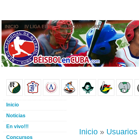
INICIO
IV LIGA ELITE
NOTICIAS
FOROS
PRONÓSTIC
Inicio
Noticias
En vivo!!!
Inicio
»
Usuarios
Concursos