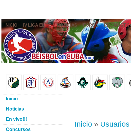
INICIO
IV LIGA ELITE
NOTICIAS
FOROS
PRONÓSTIC
Inicio
Noticias
En vivo!!!
Inicio
»
Usuarios
Concursos