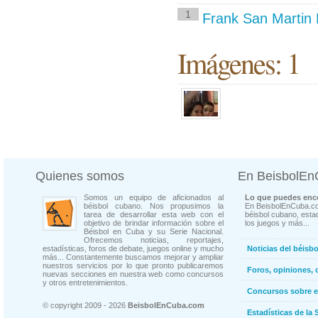
1
Frank San Martin 
Imágenes: 1
Quienes somos
En BeisbolE
Somos un equipo de aficionados al
Lo que puedes enco
béisbol cubano. Nos propusimos la
En BeisbolEnCuba.co
tarea de desarrollar esta web con el
béisbol cubano, estad
objetivo de brindar información sobre el
los juegos y más...
Béisbol en Cuba y su Serie Nacional.
Ofrecemos noticias, reportajes,
estadísticas, foros de debate, juegos online y mucho
Noticias del béisb
más... Constantemente buscamos mejorar y ampliar
nuestros servicios por lo que pronto publicaremos
Foros, opiniones, 
nuevas secciones en nuestra web como concursos
y otros entretenimientos.
Concursos sobre e
© copyright 2009 - 2026
BeisbolEnCuba.com
Estadísticas de la 