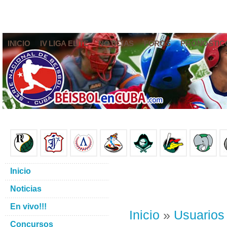
INICIO
IV LIGA ELITE
NOTICIAS
FOROS
PRONÓSTIC
Inicio
Noticias
En vivo!!!
Inicio
»
Usuarios
Concursos