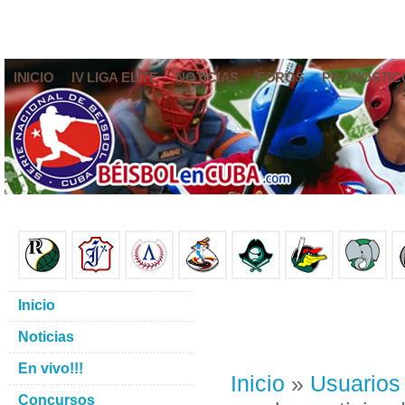
INICIO
IV LIGA ELITE
NOTICIAS
FOROS
PRONÓSTIC
Inicio
Noticias
En vivo!!!
Inicio
»
Usuarios
Concursos