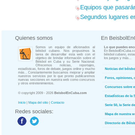
Equipos que pasarán
Segundos lugares en
Quienes somos
En BeisbolE
Somos un equipo de aficionados al
Lo que puedes enco
béisbol cubano. Nos propusimos la
En BeisbolEnCuba.co
tarea de desarrollar esta web con el
béisbol cubano, estad
objetivo de brindar información sobre el
los juegos y más...
Béisbol en Cuba y su Serie Nacional.
Ofrecemos noticias, reportajes,
estadísticas, foros de debate, juegos online y mucho
Noticias del béisb
más... Constantemente buscamos mejorar y ampliar
nuestros servicios por lo que pronto publicaremos
Foros, opiniones, 
nuevas secciones en nuestra web como concursos
y otros entretenimientos.
Concursos sobre e
© copyright 2009 - 2026
BeisbolEnCuba.com
Estadísticas de la 
Inicio
|
Mapa del sitio
|
Contacto
Serie 50, la Serie d
Redes sociales:
Mapa de nuestra 
Directorio de Béi