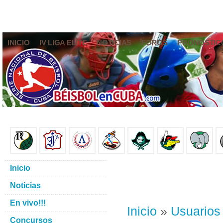
INICIO
IV LIGA ELITE
NOTICIAS
FOROS
PRONÓSTIC
Inicio
Noticias
En vivo!!!
Inicio
»
Usuarios
Concursos