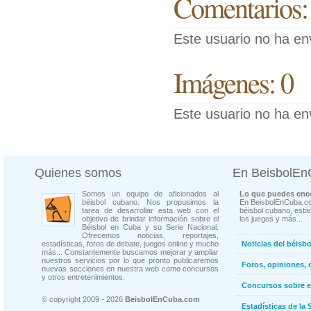
Comentarios:
Este usuario no ha en
Imágenes: 0
Este usuario no ha en
Quienes somos
En BeisbolE
Somos un equipo de aficionados al
Lo que puedes enco
béisbol cubano. Nos propusimos la
En BeisbolEnCuba.co
tarea de desarrollar esta web con el
béisbol cubano, estad
objetivo de brindar información sobre el
los juegos y más...
Béisbol en Cuba y su Serie Nacional.
Ofrecemos noticias, reportajes,
estadísticas, foros de debate, juegos online y mucho
Noticias del béisb
más... Constantemente buscamos mejorar y ampliar
nuestros servicios por lo que pronto publicaremos
Foros, opiniones, 
nuevas secciones en nuestra web como concursos
y otros entretenimientos.
Concursos sobre e
© copyright 2009 - 2026
BeisbolEnCuba.com
Estadísticas de la 