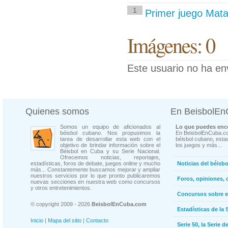
1
Primer juego Mata
Imágenes: 0
Este usuario no ha en
Quienes somos
En BeisbolE
Somos un equipo de aficionados al
Lo que puedes enco
béisbol cubano. Nos propusimos la
En BeisbolEnCuba.co
tarea de desarrollar esta web con el
béisbol cubano, estad
objetivo de brindar información sobre el
los juegos y más...
Béisbol en Cuba y su Serie Nacional.
Ofrecemos noticias, reportajes,
estadísticas, foros de debate, juegos online y mucho
Noticias del béisb
más... Constantemente buscamos mejorar y ampliar
nuestros servicios por lo que pronto publicaremos
Foros, opiniones, 
nuevas secciones en nuestra web como concursos
y otros entretenimientos.
Concursos sobre e
© copyright 2009 - 2026
BeisbolEnCuba.com
Estadísticas de la 
Inicio
|
Mapa del sitio
|
Contacto
Serie 50, la Serie d