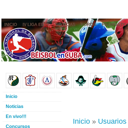
INICIO
IV LIGA ELITE
NOTICIAS
FOROS
PRONÓSTIC
Inicio
Noticias
En vivo!!!
Inicio
»
Usuarios
Concursos