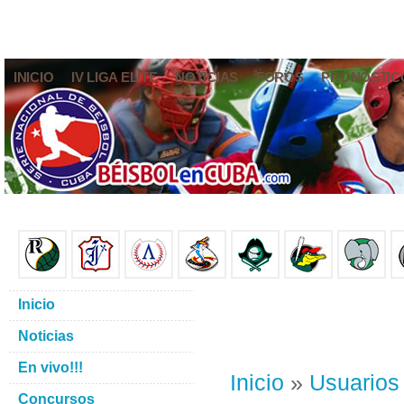
INICIO
IV LIGA ELITE
NOTICIAS
FOROS
PRONÓSTIC
Inicio
Noticias
En vivo!!!
Inicio
»
Usuarios
Concursos