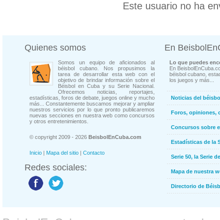
Este usuario no ha en
Quienes somos
En BeisbolE
Somos un equipo de aficionados al
Lo que puedes enco
béisbol cubano. Nos propusimos la
En BeisbolEnCuba.co
tarea de desarrollar esta web con el
béisbol cubano, estad
objetivo de brindar información sobre el
los juegos y más...
Béisbol en Cuba y su Serie Nacional.
Ofrecemos noticias, reportajes,
estadísticas, foros de debate, juegos online y mucho
Noticias del béisb
más... Constantemente buscamos mejorar y ampliar
nuestros servicios por lo que pronto publicaremos
Foros, opiniones, 
nuevas secciones en nuestra web como concursos
y otros entretenimientos.
Concursos sobre e
© copyright 2009 - 2026
BeisbolEnCuba.com
Estadísticas de la 
Inicio
|
Mapa del sitio
|
Contacto
Serie 50, la Serie d
Redes sociales:
Mapa de nuestra 
Directorio de Béi