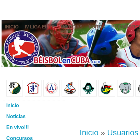
INICIO
IV LIGA ELITE
NOTICIAS
FOROS
PRONÓSTIC
Inicio
Noticias
En vivo!!!
Inicio
»
Usuarios
Concursos