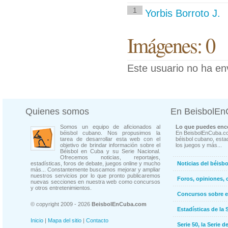
1
Yorbis Borroto J.
Imágenes: 0
Este usuario no ha en
Quienes somos
En BeisbolE
Somos un equipo de aficionados al
Lo que puedes enco
béisbol cubano. Nos propusimos la
En BeisbolEnCuba.co
tarea de desarrollar esta web con el
béisbol cubano, estad
objetivo de brindar información sobre el
los juegos y más...
Béisbol en Cuba y su Serie Nacional.
Ofrecemos noticias, reportajes,
estadísticas, foros de debate, juegos online y mucho
Noticias del béisb
más... Constantemente buscamos mejorar y ampliar
nuestros servicios por lo que pronto publicaremos
Foros, opiniones, 
nuevas secciones en nuestra web como concursos
y otros entretenimientos.
Concursos sobre e
© copyright 2009 - 2026
BeisbolEnCuba.com
Estadísticas de la 
Inicio
|
Mapa del sitio
|
Contacto
Serie 50, la Serie d