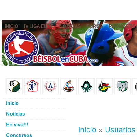
INICIO
IV LIGA ELITE
NOTICIAS
FOROS
PRONÓSTIC
Inicio
Noticias
En vivo!!!
Inicio
»
Usuarios
Concursos