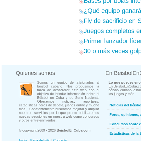
Bases por bolas inte
¿Qué equipo ganará 
Fly de sacrificio en 
Juegos completos en
Primer lanzador líde
30 o más veces golp
Quienes somos
En BeisbolE
Somos un equipo de aficionados al
Lo que puedes enco
béisbol cubano. Nos propusimos la
En BeisbolEnCuba.co
tarea de desarrollar esta web con el
béisbol cubano, estad
objetivo de brindar información sobre el
los juegos y más...
Béisbol en Cuba y su Serie Nacional.
Ofrecemos noticias, reportajes,
estadísticas, foros de debate, juegos online y mucho
Noticias del béisb
más... Constantemente buscamos mejorar y ampliar
nuestros servicios por lo que pronto publicaremos
Foros, opiniones, 
nuevas secciones en nuestra web como concursos
y otros entretenimientos.
Concursos sobre e
© copyright 2009 - 2026
BeisbolEnCuba.com
Estadísticas de la 
Inicio
|
Mapa del sitio
|
Contacto