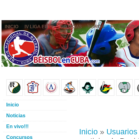
INICIO
IV LIGA ELITE
NOTICIAS
FOROS
PRONÓSTIC
Inicio
Noticias
En vivo!!!
Inicio
»
Usuarios
Concursos