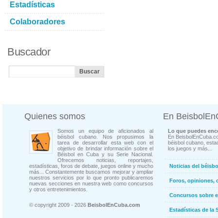
Estadísticas
Colaboradores
Buscador
Quienes somos
En BeisbolE
Somos un equipo de aficionados al
Lo que puedes enco
béisbol cubano. Nos propusimos la
En BeisbolEnCuba.co
tarea de desarrollar esta web con el
béisbol cubano, estad
objetivo de brindar información sobre el
los juegos y más...
Béisbol en Cuba y su Serie Nacional.
Ofrecemos noticias, reportajes,
estadísticas, foros de debate, juegos online y mucho
Noticias del béisb
más... Constantemente buscamos mejorar y ampliar
nuestros servicios por lo que pronto publicaremos
Foros, opiniones, 
nuevas secciones en nuestra web como concursos
y otros entretenimientos.
Concursos sobre e
© copyright 2009 - 2026
BeisbolEnCuba.com
Estadísticas de la 