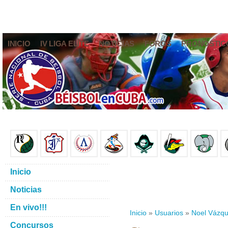
INICIO
IV LIGA ELITE
NOTICIAS
FOROS
PRONÓSTIC
Inicio
Noticias
En vivo!!!
Inicio
»
Usuarios
»
Noel Vázqu
Concursos