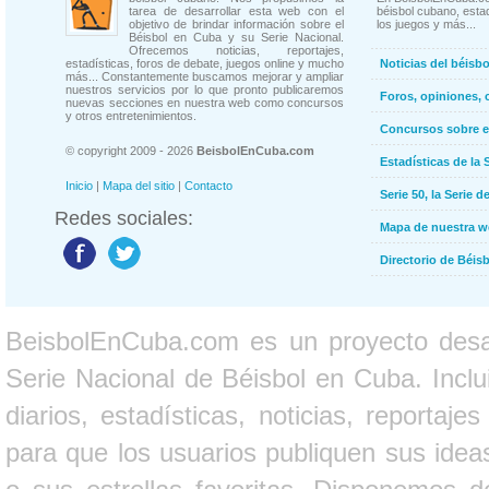
tarea de desarrollar esta web con el
béisbol cubano, estad
objetivo de brindar información sobre el
los juegos y más...
Béisbol en Cuba y su Serie Nacional.
Ofrecemos noticias, reportajes,
estadísticas, foros de debate, juegos online y mucho
Noticias del béisb
más... Constantemente buscamos mejorar y ampliar
nuestros servicios por lo que pronto publicaremos
Foros, opiniones, 
nuevas secciones en nuestra web como concursos
y otros entretenimientos.
Concursos sobre e
© copyright 2009 - 2026
BeisbolEnCuba.com
Estadísticas de la 
Inicio
|
Mapa del sitio
|
Contacto
Serie 50, la Serie d
Redes sociales:
Mapa de nuestra 
Directorio de Béi
BeisbolEnCuba.com es un proyecto desarr
Serie Nacional de Béisbol en Cuba. Inclui
diarios, estadísticas, noticias, report
para que los usuarios publiquen sus ideas