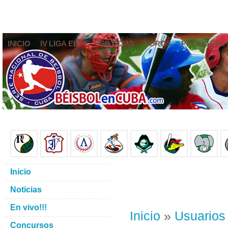
INICIO
IV LIGA ELITE
NOTICIAS
FOROS
PRONÓSTIC
Inicio
Noticias
En vivo!!!
Inicio
»
Usuarios
Concursos