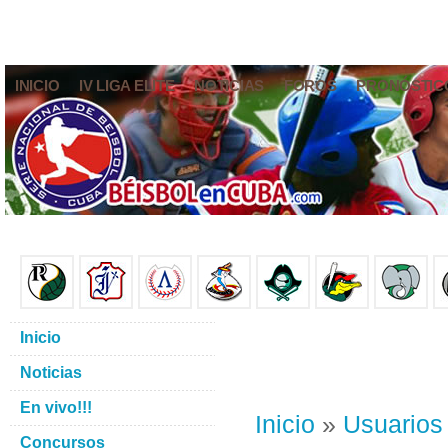
INICIO
IV LIGA ELITE
NOTICIAS
FOROS
PRONÓSTIC
Inicio
Noticias
En vivo!!!
Inicio
»
Usuarios
Concursos