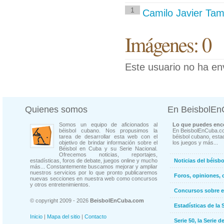
1
Camilo Javier Ta
Imágenes: 0
Este usuario no ha en
Quienes somos
En BeisbolE
Somos un equipo de aficionados al
Lo que puedes enco
béisbol cubano. Nos propusimos la
En BeisbolEnCuba.co
tarea de desarrollar esta web con el
béisbol cubano, estad
objetivo de brindar información sobre el
los juegos y más...
Béisbol en Cuba y su Serie Nacional.
Ofrecemos noticias, reportajes,
estadísticas, foros de debate, juegos online y mucho
Noticias del béisb
más... Constantemente buscamos mejorar y ampliar
nuestros servicios por lo que pronto publicaremos
Foros, opiniones, 
nuevas secciones en nuestra web como concursos
y otros entretenimientos.
Concursos sobre e
© copyright 2009 - 2026
BeisbolEnCuba.com
Estadísticas de la 
Inicio
|
Mapa del sitio
|
Contacto
Serie 50, la Serie d