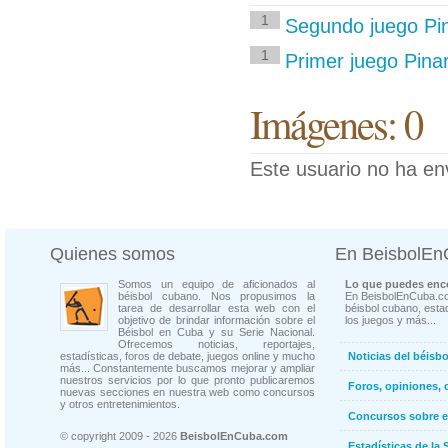
1
Segundo juego Pi
1
Primer juego Pinar
Imágenes: 0
Este usuario no ha en
Quienes somos
En BeisbolE
Somos un equipo de aficionados al
Lo que puedes enco
béisbol cubano. Nos propusimos la
En BeisbolEnCuba.co
tarea de desarrollar esta web con el
béisbol cubano, estad
objetivo de brindar información sobre el
los juegos y más...
Béisbol en Cuba y su Serie Nacional.
Ofrecemos noticias, reportajes,
estadísticas, foros de debate, juegos online y mucho
Noticias del béisb
más... Constantemente buscamos mejorar y ampliar
nuestros servicios por lo que pronto publicaremos
Foros, opiniones, 
nuevas secciones en nuestra web como concursos
y otros entretenimientos.
Concursos sobre e
© copyright 2009 - 2026
BeisbolEnCuba.com
Estadísticas de la 