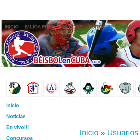
INICIO
IV LIGA ELITE
NOTICIAS
FOROS
PRONÓSTIC
Inicio
Noticias
En vivo!!!
Inicio
»
Usuarios
Concursos