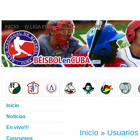
INICIO
IV LIGA ELITE
NOTICIAS
FOROS
PRONÓSTIC
Inicio
Noticias
En vivo!!!
Inicio
»
Usuarios
Concursos