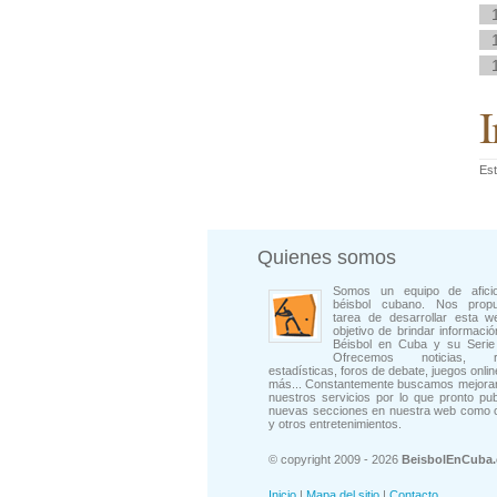
I
Est
Quienes somos
Somos un equipo de afici
béisbol cubano. Nos prop
tarea de desarrollar esta w
objetivo de brindar informació
Béisbol en Cuba y su Serie 
Ofrecemos noticias, rep
estadísticas, foros de debate, juegos onli
más... Constantemente buscamos mejorar
nuestros servicios por lo que pronto pu
nuevas secciones en nuestra web como 
y otros entretenimientos.
© copyright 2009 - 2026
BeisbolEnCuba
Inicio
|
Mapa del sitio
|
Contacto