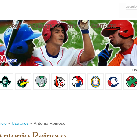
usuario
FOROS
PRONÓSTICOS
EN VIVO
CONTACTO
Ho
icio
»
Usuarios
» Antonio Reinoso
ntonio Reinoso