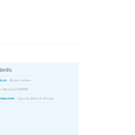
nterés
- Béisbol cubano
o.cu
io Oficial del INDER
- Ligas de futbol de Europa
ropa.com