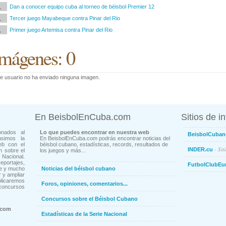
1
Dan a conocer equipo cuba al torneo de béisbol Premier 12
1
Tercer juego Mayabeque contra Pinar del Rio
1
Primer juego Artemisa contra Pinar del Rio
mágenes: 0
e usuario no ha enviado ninguna imagen.
En BeisbolEnCuba.com
Sitios de i
onados al
Lo que puedes encontrar en nuestra web
BeisbolCuban
usimos la
En BeisbolEnCuba.com podrás encontrar noticias del
eb con el
béisbol cubano, estadísticas, records, resultados de
- Sit
INDER.cu
n sobre el
los juegos y más...
Nacional.
ortajes,
FutbolClubEu
ne y mucho
Noticias del béisbol cubano
 y ampliar
blicaremos
Foros, opiniones, comentarios...
concursos
Concursos sobre el Béisbol Cubano
.com
Estadísticas de la Serie Nacional