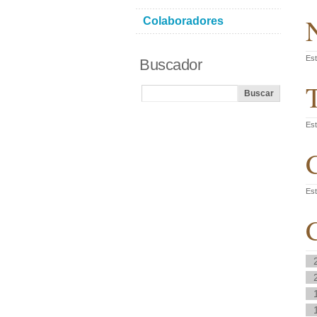
N
Colaboradores
Est
Buscador
T
Est
C
Est
C