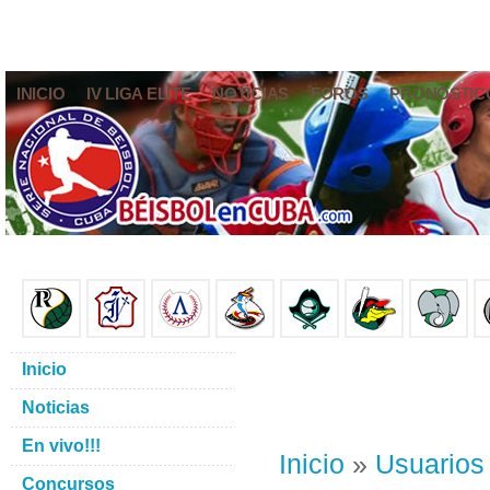
INICIO
IV LIGA ELITE
NOTICIAS
FOROS
PRONÓSTIC
Inicio
Noticias
En vivo!!!
Inicio
»
Usuarios
Concursos