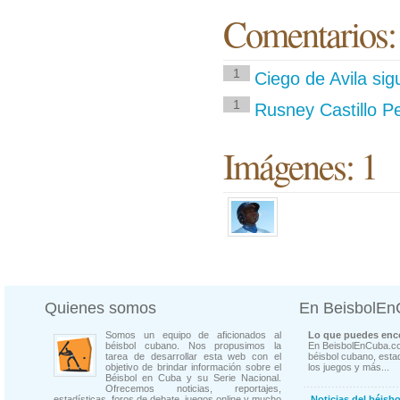
Comentarios:
1
Ciego de Avila sig
1
Rusney Castillo P
Imágenes: 1
Quienes somos
En BeisbolE
Somos un equipo de aficionados al
Lo que puedes enco
béisbol cubano. Nos propusimos la
En BeisbolEnCuba.co
tarea de desarrollar esta web con el
béisbol cubano, estad
objetivo de brindar información sobre el
los juegos y más...
Béisbol en Cuba y su Serie Nacional.
Ofrecemos noticias, reportajes,
estadísticas, foros de debate, juegos online y mucho
Noticias del béisb