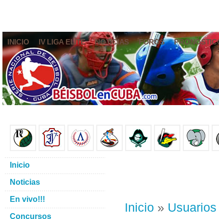
INICIO
IV LIGA ELITE
NOTICIAS
FOROS
PRONÓSTIC
Inicio
Noticias
En vivo!!!
Inicio
»
Usuarios
Concursos