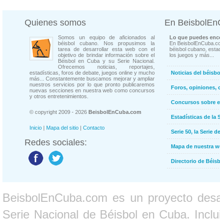
Quienes somos
En BeisbolE
Somos un equipo de aficionados al
Lo que puedes enco
béisbol cubano. Nos propusimos la
En BeisbolEnCuba.co
tarea de desarrollar esta web con el
béisbol cubano, estad
objetivo de brindar información sobre el
los juegos y más...
Béisbol en Cuba y su Serie Nacional.
Ofrecemos noticias, reportajes,
estadísticas, foros de debate, juegos online y mucho
Noticias del béisb
más... Constantemente buscamos mejorar y ampliar
nuestros servicios por lo que pronto publicaremos
Foros, opiniones, 
nuevas secciones en nuestra web como concursos
y otros entretenimientos.
Concursos sobre e
© copyright 2009 - 2026
BeisbolEnCuba.com
Estadísticas de la 
Inicio
|
Mapa del sitio
|
Contacto
Serie 50, la Serie d
Redes sociales:
Mapa de nuestra 
Directorio de Béi
BeisbolEnCuba.com es un proyecto desarr
Serie Nacional de Béisbol en Cuba. Inclui