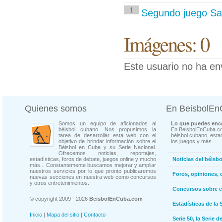
1
Segundo juego San
Imágenes: 0
Este usuario no ha en
Quienes somos
En BeisbolE
Somos un equipo de aficionados al
Lo que puedes enco
béisbol cubano. Nos propusimos la
En BeisbolEnCuba.co
tarea de desarrollar esta web con el
béisbol cubano, estad
objetivo de brindar información sobre el
los juegos y más...
Béisbol en Cuba y su Serie Nacional.
Ofrecemos noticias, reportajes,
estadísticas, foros de debate, juegos online y mucho
Noticias del béisb
más... Constantemente buscamos mejorar y ampliar
nuestros servicios por lo que pronto publicaremos
Foros, opiniones, 
nuevas secciones en nuestra web como concursos
y otros entretenimientos.
Concursos sobre e
© copyright 2009 - 2026
BeisbolEnCuba.com
Estadísticas de la 
Inicio
|
Mapa del sitio
|
Contacto
Serie 50, la Serie d