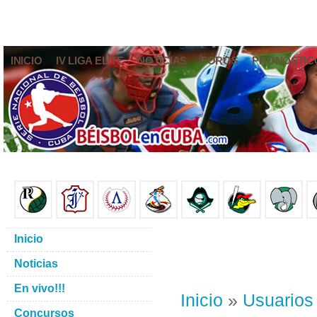
INICIO
IV LIGA ELITE
NOTICIAS
FOROS
PRONÓSTIC
Inicio
Noticias
En vivo!!!
Inicio
»
Usuarios
Concursos