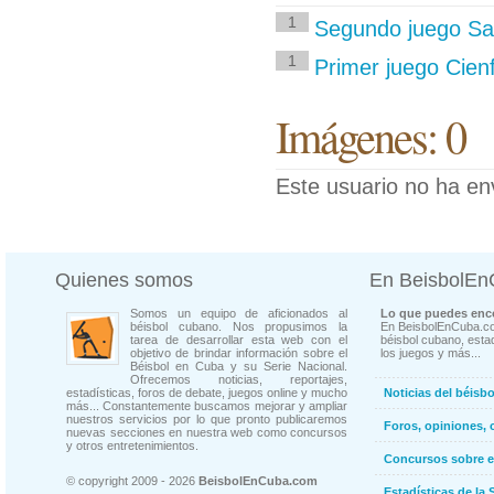
1
Segundo juego San
1
Primer juego Cienf
Imágenes: 0
Este usuario no ha en
Quienes somos
En BeisbolE
Somos un equipo de aficionados al
Lo que puedes enco
béisbol cubano. Nos propusimos la
En BeisbolEnCuba.co
tarea de desarrollar esta web con el
béisbol cubano, estad
objetivo de brindar información sobre el
los juegos y más...
Béisbol en Cuba y su Serie Nacional.
Ofrecemos noticias, reportajes,
estadísticas, foros de debate, juegos online y mucho
Noticias del béisb
más... Constantemente buscamos mejorar y ampliar
nuestros servicios por lo que pronto publicaremos
Foros, opiniones, 
nuevas secciones en nuestra web como concursos
y otros entretenimientos.
Concursos sobre e
© copyright 2009 - 2026
BeisbolEnCuba.com
Estadísticas de la 