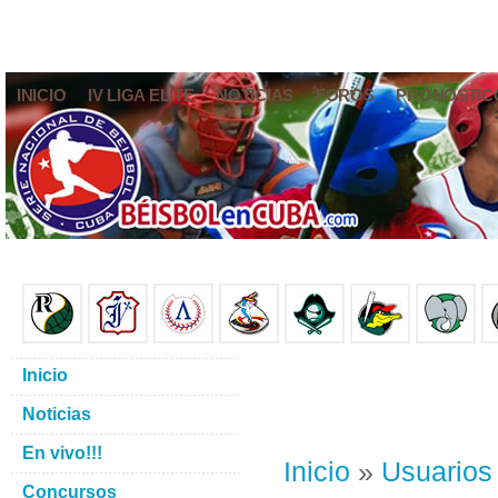
INICIO
IV LIGA ELITE
NOTICIAS
FOROS
PRONÓSTIC
Inicio
Noticias
En vivo!!!
Inicio
»
Usuarios
Concursos