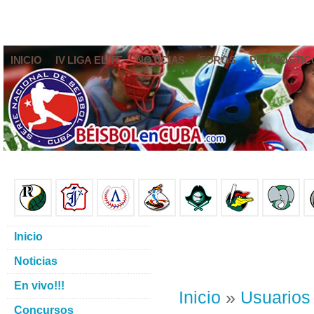
INICIO
IV LIGA ELITE
NOTICIAS
FOROS
PRONÓSTIC
Inicio
Noticias
En vivo!!!
Inicio
»
Usuarios
Concursos