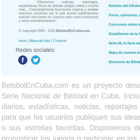
Ofrecemos noticias, reportajes,
estadísticas, foros de debate, juegos online y mucho
Noticias del béisb
más... Constantemente buscamos mejorar y ampliar
nuestros servicios por lo que pronto publicaremos
Foros, opiniones, 
nuevas secciones en nuestra web como concursos
y otros entretenimientos.
Concursos sobre e
© copyright 2009 - 2026
BeisbolEnCuba.com
Estadísticas de la 
Inicio
|
Mapa del sitio
|
Contacto
Serie 50, la Serie d
Redes sociales:
Mapa de nuestra 
Directorio de Béi
BeisbolEnCuba.com es un proyecto desarr
Serie Nacional de Béisbol en Cuba. Inclui
diarios, estadísticas, noticias, report
para que los usuarios publiquen sus ideas
o sus estrellas favoritas. Disponemos d
pronosticar los juegos o participar en lo