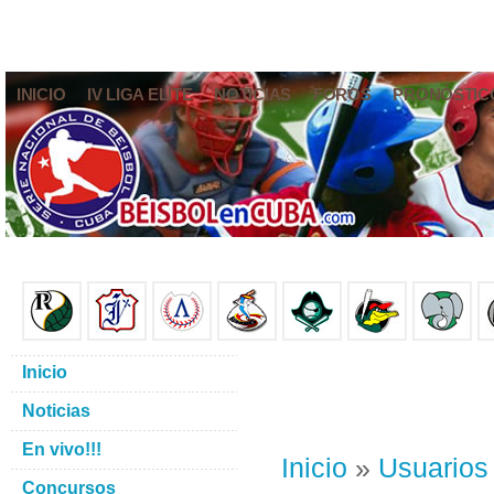
INICIO
IV LIGA ELITE
NOTICIAS
FOROS
PRONÓSTIC
Inicio
Noticias
En vivo!!!
Inicio
»
Usuarios
Concursos