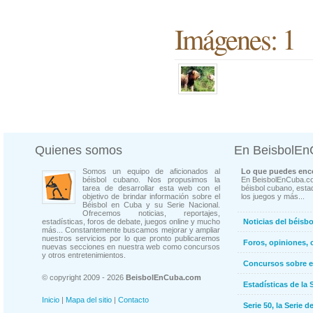
Imágenes: 1
Quienes somos
En BeisbolE
Somos un equipo de aficionados al
Lo que puedes enco
béisbol cubano. Nos propusimos la
En BeisbolEnCuba.co
tarea de desarrollar esta web con el
béisbol cubano, estad
objetivo de brindar información sobre el
los juegos y más...
Béisbol en Cuba y su Serie Nacional.
Ofrecemos noticias, reportajes,
estadísticas, foros de debate, juegos online y mucho
Noticias del béisb
más... Constantemente buscamos mejorar y ampliar
nuestros servicios por lo que pronto publicaremos
Foros, opiniones, 
nuevas secciones en nuestra web como concursos
y otros entretenimientos.
Concursos sobre e
© copyright 2009 - 2026
BeisbolEnCuba.com
Estadísticas de la 
Inicio
|
Mapa del sitio
|
Contacto
Serie 50, la Serie d