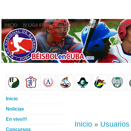
INICIO
IV LIGA ELITE
NOTICIAS
FOROS
PRONÓSTIC
Inicio
Noticias
En vivo!!!
Inicio
»
Usuarios
Concursos