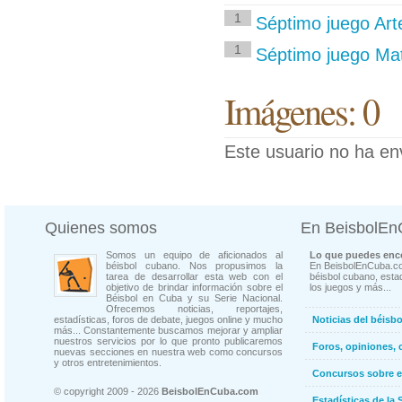
1
Séptimo juego Art
1
Séptimo juego Ma
Imágenes: 0
Este usuario no ha en
Quienes somos
En BeisbolE
Somos un equipo de aficionados al
Lo que puedes enco
béisbol cubano. Nos propusimos la
En BeisbolEnCuba.co
tarea de desarrollar esta web con el
béisbol cubano, estad
objetivo de brindar información sobre el
los juegos y más...
Béisbol en Cuba y su Serie Nacional.
Ofrecemos noticias, reportajes,
estadísticas, foros de debate, juegos online y mucho
Noticias del béisb
más... Constantemente buscamos mejorar y ampliar
nuestros servicios por lo que pronto publicaremos
Foros, opiniones, 
nuevas secciones en nuestra web como concursos
y otros entretenimientos.
Concursos sobre e
© copyright 2009 - 2026
BeisbolEnCuba.com
Estadísticas de la 